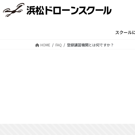
コ
ナ
ン
ビ
テ
ゲ
ン
ー
ツ
シ
スクール
に
ョ
HOME
FAQ
登録講習機関とは何ですか？
移
ン
動
に
移
動