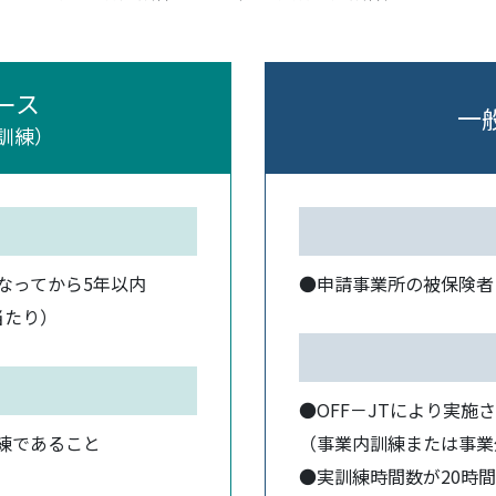
ース
一
訓練）
なってから5年以内
●申請事業所の被保険者
当たり）
●OFF－JTにより実施
訓練であること
（事業内訓練または事業
●実訓練時間数が20時