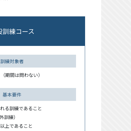
般訓練コース
訓練対象者
 （期間は問わない）
基本要件
される訓練であること
外訓練）
間以上であること