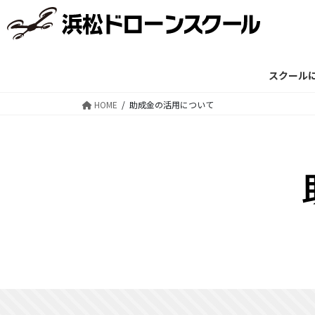
コ
ナ
ン
ビ
テ
ゲ
ン
ー
ツ
シ
スクール
に
ョ
HOME
助成金の活用について
移
ン
動
に
移
動